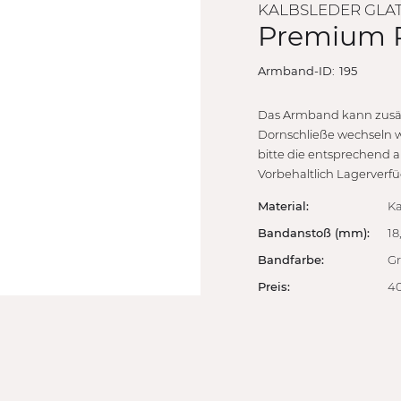
KALBSLEDER GLA
Premium 
Armband-ID:
195
Das Armband kann zusätz
Dornschließe wechseln 
bitte die entsprechend
Vorbehaltlich Lagerverfü
Material:
Ka
Bandanstoß (mm):
18
Bandfarbe:
G
Preis:
40