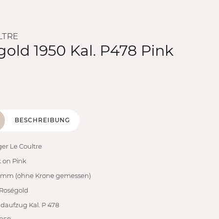
LTRE
old 1950 Kal. P478 Pink
BESCHREIBUNG
er Le Coultre
 on Pink
5 mm (ohne Krone gemessen)
 Roségold
daufzug Kal. P 478