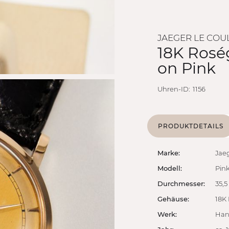
JAEGER LE COU
18K Roség
on Pink
Uhren-ID:
1156
PRODUKTDETAILS
Marke:
Jaeg
Modell:
Pink
Durchmesser:
35,
Gehäuse:
18K
Werk:
Han