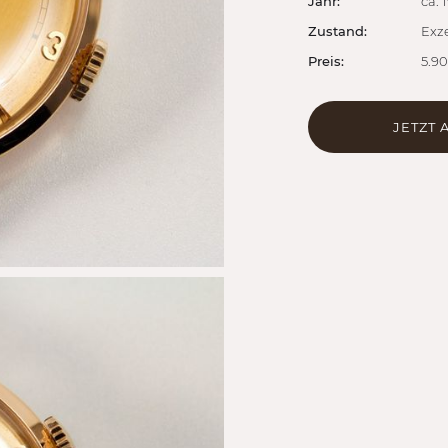
Jahr:
ca. 
Zustand:
Exze
Preis:
5.9
JETZT