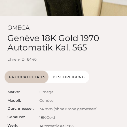
OMEGA
Genève 18K Gold 1970
Automatik Kal. 565
Uhren-ID:
6446
PRODUKTDETAILS
BESCHREIBUNG
Marke:
Omega
Modell:
Genève
Durchmesser:
34 mm (ohne Krone gemessen)
Gehäuse:
18K Gold
Werk:
Automatik Kal. 565