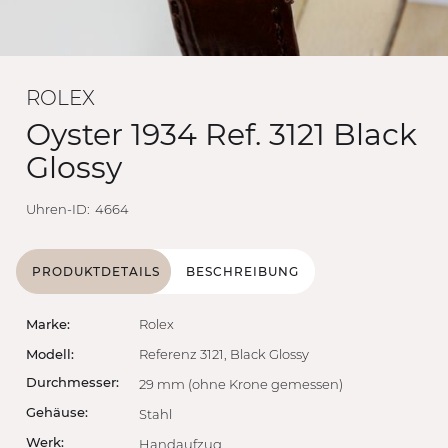
ROLEX
Oyster 1934 Ref. 3121 Black
Glossy
Uhren-ID:
4664
PRODUKTDETAILS
BESCHREIBUNG
Marke:
Rolex
Modell:
Referenz 3121, Black Glossy
Durchmesser:
29 mm (ohne Krone gemessen)
Gehäuse:
Stahl
Werk:
Handaufzug